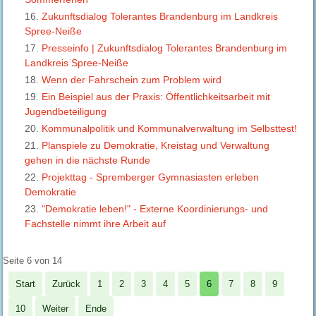
Zukunftsdialog Tolerantes Brandenburg im Landkreis
Spree-Neiße
Presseinfo | Zukunftsdialog Tolerantes Brandenburg im
Landkreis Spree-Neiße
Wenn der Fahrschein zum Problem wird
Ein Beispiel aus der Praxis: Öffentlichkeitsarbeit mit
Jugendbeteiligung
Kommunalpolitik und Kommunalverwaltung im Selbsttest!
Planspiele zu Demokratie, Kreistag und Verwaltung
gehen in die nächste Runde
Projekttag - Spremberger Gymnasiasten erleben
Demokratie
"Demokratie leben!" - Externe Koordinierungs- und
Fachstelle nimmt ihre Arbeit auf
Seite 6 von 14
Start
Zurück
1
2
3
4
5
6
7
8
9
10
Weiter
Ende