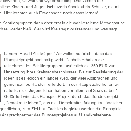
 Rauchverbot, Gewalt und Cybermobbing. Das Wissen der
sliche Kinder- und Jugendschützerin Annekathrin Schulze, die mit
e. Hier konnten auch Erwachsene noch etwas lernen!
ide Schülergruppen dann aber erst in die wohlverdiente Mittagspause
sel wieder hieß: Wer wird Kreistagsvorsitzender und was sagt
Landrat Harald Altekrüger: “Wir wollen natürlich, dass das
Planspielprojekt nachhaltig wirkt. Deshalb erhalten die
teilnehmenden Schülergruppen tatsächlich die 250 EUR zur
Umsetzung ihres Kreistagsbeschlusses. Bis zur Realisierung der
Ideen ist es jedoch ein langer Weg, der viele Absprachen und
gemeinsames Handeln erfordert. In der Hauptsache hoffen wir
natürlich, die Jugendlichen haben vor allem viel Spaß dabei!“
Gefördert wird das Planspiel-Projekt durch das Bundesprojekt
„Demokratie leben!“, das die Demokratiestärkung im Ländlichen
ndlichen, zum Ziel hat. Fachlich begleitet werden die Planspiele
als Ansprechpartner des Bundesprojektes auf Landkreisebene