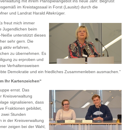
isverwaltung mit ihrem Planspielangebot ins neue Jahr. Begrüßt
gemäß im Kreistagssaal in Forst (Lausitz) durch die
fner und Landrat Harald Altekrüger.
Es freut mich immer
ie Jugendlichen beim
-Neiße unterstützt dieses
her sehr gern. Die
 aktiv erfahren,
nschen zu übernehmen. Es
iligung zu erproben und
iese Verhaltensweisen
lebte Demokratie und ein friedliches Zusammenleben ausmachen."
um Ihr Kartenzeichen“
ruppe ernst. Das
r Kreisverwaltung
lage signalisieren, dass
ve Fraktionen gebildet,
n zwei Stunden
 in der Kreisverwaltung
ner zeigen bei der Wahl,