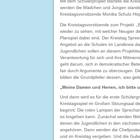
Mit dem Schülerprojekt startete die Kre
werden die Mädchen und Jungen standes
Kreistagsvorsitzende Monika Schulz-Höp
Die Kreistagsvorsitzende zum Projekt: „
wieder zu sehen, mit welcher Neugier d
Planspiel dabei sind. Der Kreistag Spree
Angebot an die Schulen im Landkreis da
Jugendlichen sollen an diesem Projekttag
Verantwortung für sich und ihre Mitme
geht darum, sich in demokratischer Bete
fair durch Argumente zu überzeugen. D
bilden die Grundpfeiler dessen, was ge
„Meine Damen und Herren, ich bitte 
Und dann wird es für die erste Schülerg
Kreistagsspiel im Großen Sitzungsaal de
beginnt. Die roten Lampen der Sprechan
es losgehen kann. Zunächst werden fikti
denen die Jugendlichen in den nächste
angehören. Dann werden die Chefposten
und im Kreistag vergeben. Und die Gube