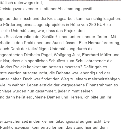
tätisch unterwegs sind,
Kreistagsvorsitzender in offener Abstimmung gewählt.
ge auf dem Tisch und die Kreistagsarbeit kann so richtig losgehen.
die Förderung eines Jugendprojektes in Höhe von 250 EUR zu
zielle Unterstützung war, dass das Projekt den
s Sozialverhalten der Schüler/-innen untereinander fördert. Mit
 Debatte in den Fraktionen und Ausschüssen. Eine Herausforderung,
 auch Dank der tatkräftigen Unterstützung durch die
abgeordneten Diethelm Pagel, Wolfgang Just, Eberhard Müller und
r klar, dass ein sportliches Schulfest zum Schuljahresende die
 wie das Projekt konkret am besten umsetzen? Dafür gab es
nte wurden ausgetauscht, die Debatte war lebendig und der
immer näher. Doch wer findet den Weg zu einem mehrheitsfähigen
 wie im wahren Leben erstickt der vorgegebene Finanzrahmen so
schläge wurden nun gesammelt, jeder nimmt seinen
nd dann heißt es: „Meine Damen und Herren, ich bitte um Ihr
der Zwischenzeit in den kleinen Sitzungssaal aufgemacht. Die
 Funktionsweisen kennen zu lernen, das stand hier auf dem