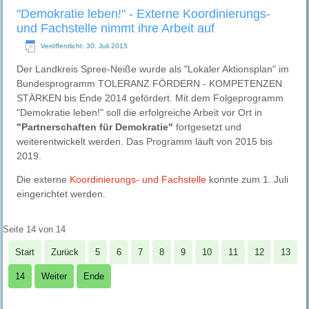
"Demokratie leben!" - Externe Koordinierungs-
und Fachstelle nimmt ihre Arbeit auf
Veröffentlicht: 30. Juli 2015
Der Landkreis Spree-Neiße wurde als "Lokaler Aktionsplan" im
Bundesprogramm TOLERANZ FÖRDERN - KOMPETENZEN
STÄRKEN bis Ende 2014 gefördert. Mit dem Folgeprogramm
"Demokratie leben!" soll die erfolgreiche Arbeit vor Ort in
"Partnerschaften für Demokratie"
fortgesetzt und
weiterentwickelt werden. Das Programm läuft von 2015 bis
2019.
Die externe
Koordinierungs- und Fachstelle
konnte zum 1. Juli
eingerichtet werden.
Seite 14 von 14
Start
Zurück
5
6
7
8
9
10
11
12
13
14
Weiter
Ende