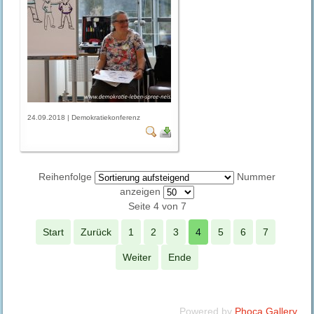
24.09.2018 | Demokratiekonferenz
Reihenfolge
Nummer
anzeigen
Seite 4 von 7
Start
Zurück
1
2
3
4
5
6
7
Weiter
Ende
Powered by
Phoca Gallery