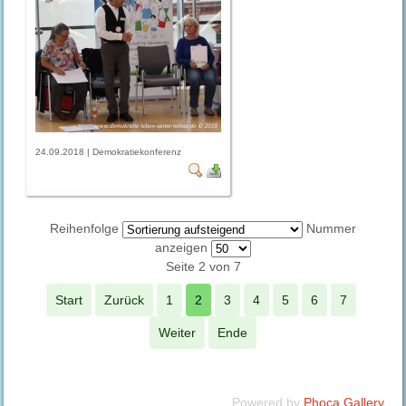
24.09.2018 | Demokratiekonferenz
Reihenfolge
Nummer
anzeigen
Seite 2 von 7
Start
Zurück
1
2
3
4
5
6
7
Weiter
Ende
Powered by
Phoca Gallery