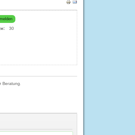
melden
ze:
30
r Beratung.