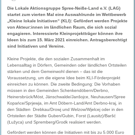
Die Lokale Aktionsgruppe Spree-Neiße-Land e.V. (LAG)
startet zum vierten Mal eine Auswahlrunde im Wettbewerb
„Kleine lokale Initiativen“ (KLI): Gefördert werden Projekte
von Akteur:innen im ländlichen Raum, die sich sozial
engagieren. Interessierte Kleinprojektträger können ihre
Ideen bis zum 15. März 2021 einreichen. Antragsberechtigt
sind Initiativen und Vereine.
Kleine Projekte, die den sozialen Zusammenhalt im
Lebensalltag in Dörfern, Gemeinden oder ländlichen Ortsteilen
stärken und dem Gemeinwohl dienen – das ist die
Voraussetzung, um die eigene Idee beim KLI-Förderprojekt
einreichen zu können. Die zweite Bedingung: Die Vorhaben
müssen in den Gemeinden Schenkendöbern/Derbno,
Heinersbrück/Móst, Jänschwalde/Janšojce, Neuhausen/Spree
Kopańce/Sprjewja, im Amt Döbern-Land/Amt Derbno-kraj, in
den Städten Drebkau/Drowj und Welzow/Wjelcej oder in den
Ortsteilen der Städte Guben/Gubin, Forst (Lausitz)/Baršć
(Łužyca) und Spremberg/Grodk realisiert werden.
Gefördert werden können die Initiativen mit bis zu 5.000 Euro