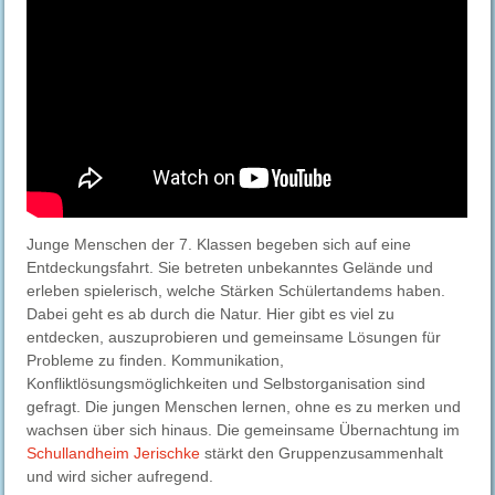
Junge Menschen der 7. Klassen begeben sich auf eine
Entdeckungsfahrt. Sie betreten unbekanntes Gelände und
erleben spielerisch, welche Stärken Schülertandems haben.
Dabei geht es ab durch die Natur. Hier gibt es viel zu
entdecken, auszuprobieren und gemeinsame Lösungen für
Probleme zu finden. Kommunikation,
Konfliktlösungsmöglichkeiten und Selbstorganisation sind
gefragt. Die jungen Menschen lernen, ohne es zu merken und
wachsen über sich hinaus. Die gemeinsame Übernachtung im
Schullandheim Jerischke
stärkt den Gruppenzusammenhalt
und wird sicher aufregend.