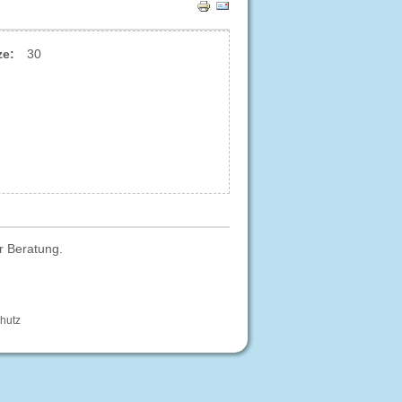
ze:
30
r Beratung.
hutz