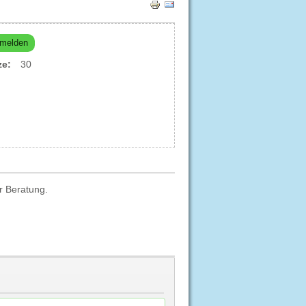
melden
ze:
30
r Beratung.