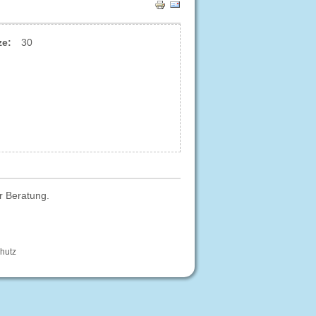
ze:
30
r Beratung.
hutz